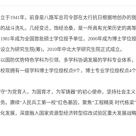
立于1941年，前身是八路军总司令部在太行抗日根据地创办的
争的战斗洗礼，几经变迁，饱经沧桑，是一所具有光荣历史的高
1981年成为全国首批硕士学位授予单位，2000年成为博士学位授
年设立为研究生院(筹)，2010年中北大学研究生院正式成立。
了以国防优势特色学科为引领、多学科协调发展的学科专业体系
校现拥有一级学科博士学位授权点9个，博士专业学位授权点4个
守“为党育人，为国育才，为军铸器”的初心使命，坚持社会主义
务。赓续“人民兵工第一校”红色基因，聚焦“工程精英 时代栋梁
化发展，深度融入国家资源型经济转型综改试验区重大发展战略